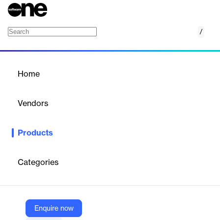
/
Estruturação e Governança de Processos
Home
/
Products
/
Home
Estruturação e
Governança de Processos
Vendors
BRITech
Products
Eine Plattform zur Strukturierung und Integration von
Investitionsmanagementanforderungen, die rechtliche und
operative Risiken reduziert.
Categories
Vendor
BRITech
Enquire now
Company Website